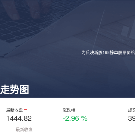
为反映新股168榜单股票价
走势图
最新收盘
涨跌幅
成
1444.82
-2.96 %
3