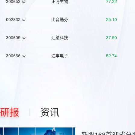
300653.sz
正海生物
77.22
002832.sz
比音勒芬
25.10
300609.sz
汇纳科技
37.90
300666.sz
江丰电子
52.74
研报
资讯
新股168首迎成分