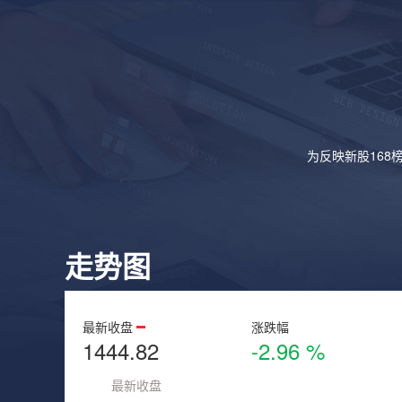
为反映新股168
走势图
最新收盘
涨跌幅
1444.82
-2.96 %