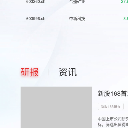
603260.sh
合盛硅业
27.
603996.sh
中新科技
3.
研报
资讯
新股168
新股168研报
中国上市公司研究
标，筛选出值得重