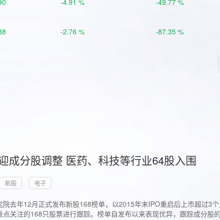
90
-4.91 %
-49.77 %
88
-2.76 %
-87.35 %
首迎成分股调整 医药、科技等行业64股入围
新股
电子
院去年12月正式发布新股168榜单，以2015年末IPO重启后上市超
点关注的168只股票进行跟踪。榜单自发布以来表现优异，跟踪成分股的1