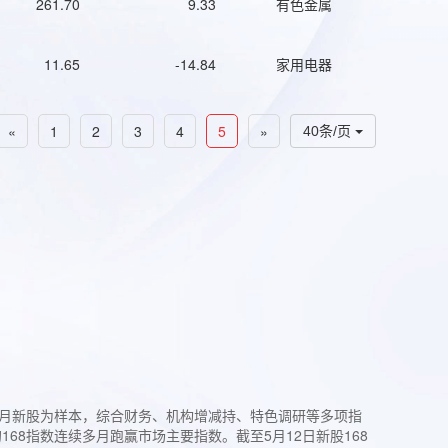
261.70
9.33
有色金属
11.65
-14.84
家用电器
«
1
2
3
4
5
»
40条/页
过3个月新股为样本，综合财务、机构增减持、特色调研等多项指
68指数连续多月跑赢市场主要指数。截至5月12日新股168