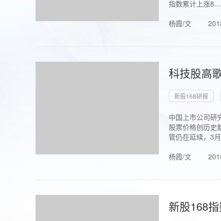
指数累计上涨8...
杨霞/文
201
科技股高歌
新股168研报
中国上市公司研究
股票价格创历史新
管仍在延续，3月1.
杨霞/文
201
新股168