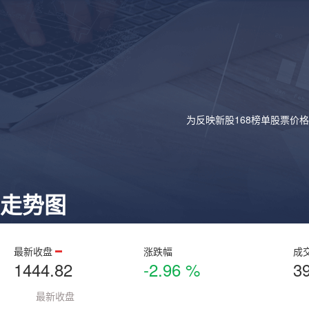
为反映新股168榜单股票价
走势图
最新收盘
涨跌幅
成
1444.82
-2.96 %
3