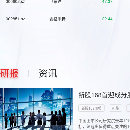
300602.sz
飞荣达
47.37
002851.sz
麦格米特
22.44
研报
资讯
新股168首迎成分
新股168研报
新股
中国上市公司研究院去年12
标，筛选出值得重点关注的1