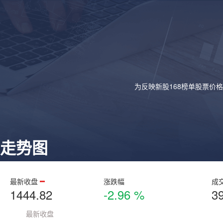
为反映新股168榜单股票价
走势图
最新收盘
涨跌幅
成
1444.82
-2.96 %
3