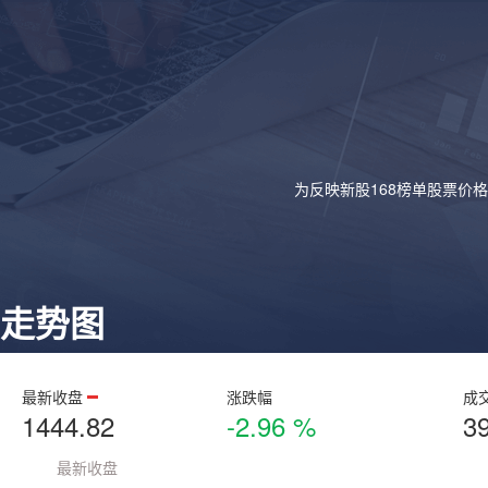
为反映新股168榜单股票价
走势图
最新收盘
涨跌幅
成
1444.82
-2.96 %
3