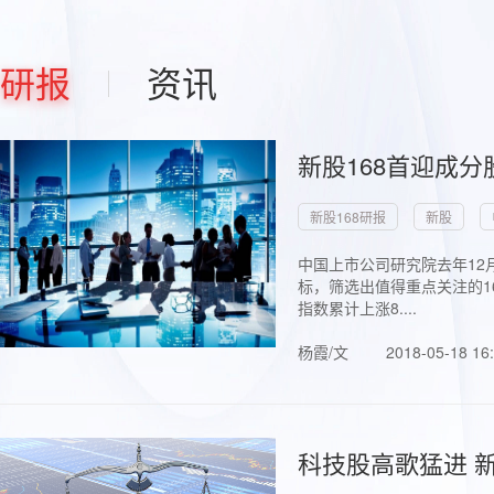
研报
资讯
新股168首迎成分
新股168研报
新股
中国上市公司研究院去年12
标，筛选出值得重点关注的1
指数累计上涨8....
杨霞/文
2018-05-18 16
科技股高歌猛进 新