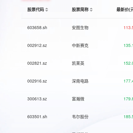
股票代码
股票简称
最新价(
603658.sh
安图生物
113.
002912.sz
中新赛克
135.
002821.sz
凯莱英
152.
002916.sz
深南电路
177.
300613.sz
富瀚微
179.
603501.sh
韦尔股份
185.