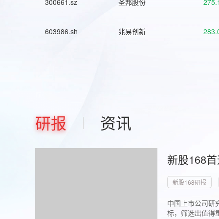
300661.sz
圣邦股份
275.
603986.sh
兆易创新
283.
研报
资讯
新股168
新股168研报
中国上市公司研究
标，筛选出值得重