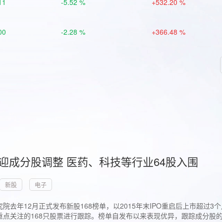
11
-5.52 %
+532.20 %
00
-2.28 %
+366.48 %
首迎成分股调整 医药、科技等行业64股入围
新股
电子
院去年12月正式发布新股168榜单，以2015年末IPO重启后上市超
点关注的168只股票进行跟踪。榜单自发布以来表现优异，跟踪成分股的1