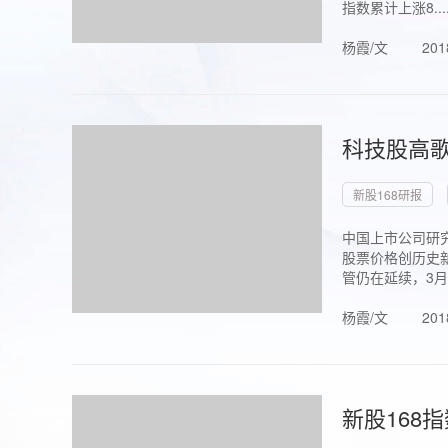
指数累计上涨8...
杨霞/文
201
科技股高歌
新股168研报
中国上市公司研究
股票价格创历史新
管仍在延续，3月1.
杨霞/文
201
新股168