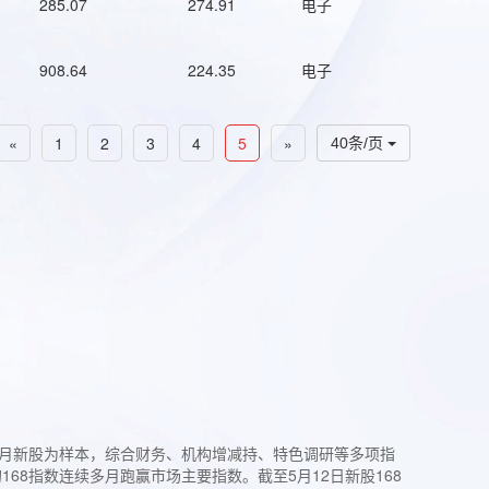
285.07
274.91
电子
908.64
224.35
电子
«
1
2
3
4
5
»
40条/页
过3个月新股为样本，综合财务、机构增减持、特色调研等多项指
68指数连续多月跑赢市场主要指数。截至5月12日新股168