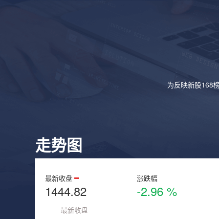
为反映新股168
走势图
最新收盘
涨跌幅
1444.82
-2.96 %