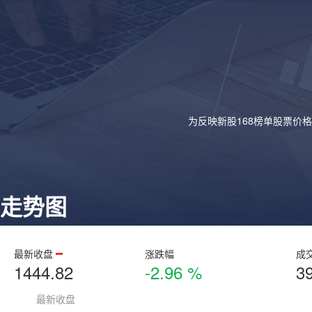
为反映新股168榜单股票价
走势图
最新收盘
涨跌幅
成
1444.82
-2.96 %
3