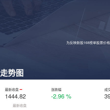
为反映新股168榜单股票价
走势图
最新收盘
涨跌幅
成
1444.82
-2.96 %
3