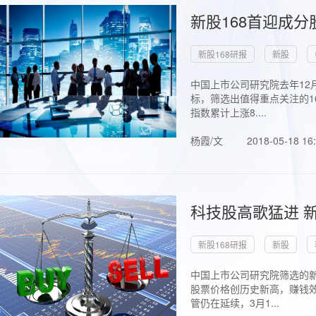
新股168首迎成分
新股168研报
新股
中国上市公司研究院去年12
标，筛选出值得重点关注的1
指数累计上涨8....
杨霞/文
2018-05-18 16
科技股高歌猛进 新
新股168研报
新股
中国上市公司研究院筛选的新
股票价格创历史新高，赚钱效
管仍在延续，3月1...