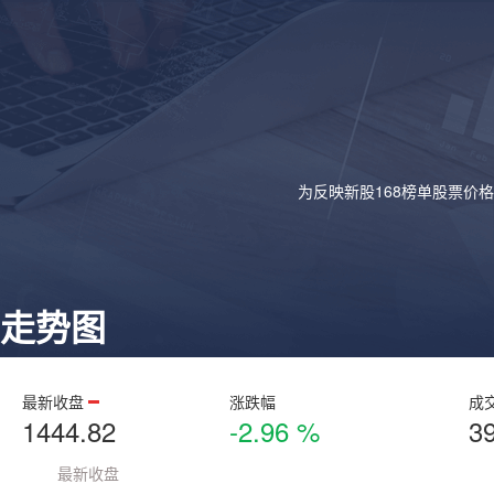
为反映新股168榜单股票价
走势图
最新收盘
涨跌幅
成
1444.82
-2.96 %
3