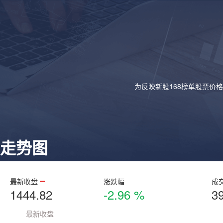
为反映新股168榜单股票价
走势图
最新收盘
涨跌幅
成
1444.82
-2.96 %
3