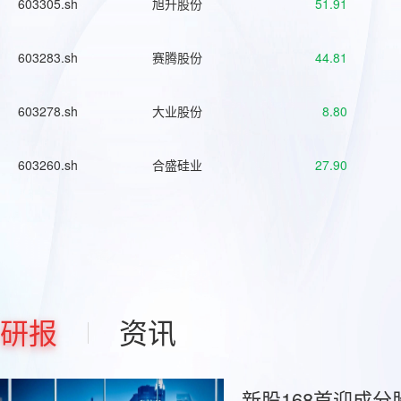
603305.sh
旭升股份
51.91
603283.sh
赛腾股份
44.81
603278.sh
大业股份
8.80
603260.sh
合盛硅业
27.90
研报
资讯
新股168首迎成分