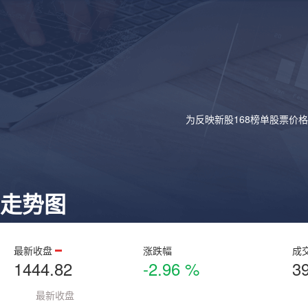
为反映新股168榜单股票价
走势图
最新收盘
涨跌幅
成
1444.82
-2.96 %
3