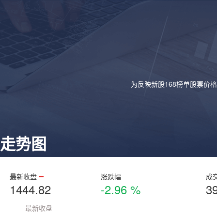
为反映新股168榜单股票价
走势图
最新收盘
涨跌幅
成
1444.82
-2.96 %
3