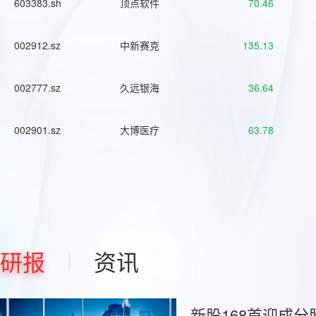
603383.sh
顶点软件
70.46
002912.sz
中新赛克
135.13
002777.sz
久远银海
36.64
002901.sz
大博医疗
63.78
研报
资讯
新股168首迎成分