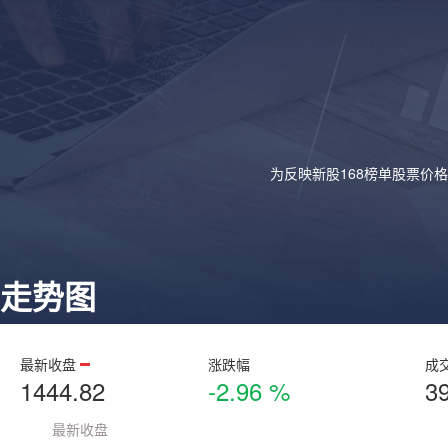
为反映新股168榜单股票价
走势图
最新收盘
涨跌幅
成
1444.82
-2.96 %
3