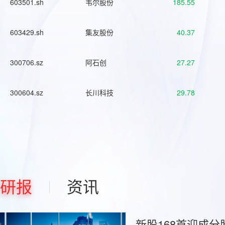
603501.sh
韦尔股份
185.55
603429.sh
集友股份
40.37
300706.sz
阿石创
27.27
300604.sz
长川科技
29.78
研报
资讯
新股168首迎成分