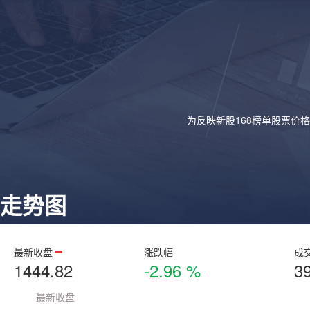
为反映新股168榜单股票价
走势图
最新收盘
涨跌幅
成
1444.82
-2.96 %
3