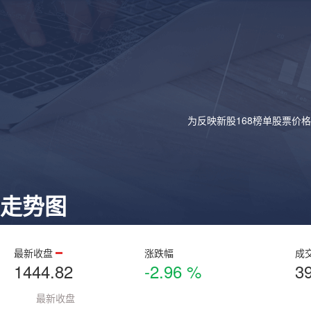
为反映新股168榜单股票价
走势图
最新收盘
涨跌幅
成
1444.82
-2.96 %
3