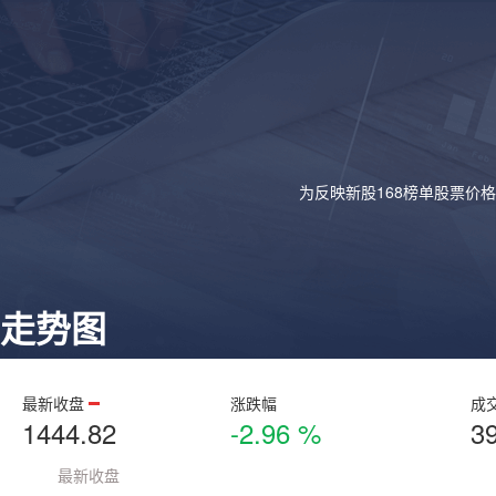
为反映新股168榜单股票价
走势图
最新收盘
涨跌幅
成
1444.82
-2.96 %
3