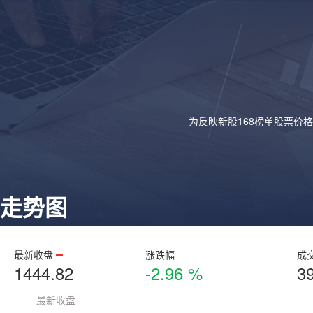
为反映新股168榜单股票价
走势图
最新收盘
涨跌幅
成
1444.82
-2.96 %
3