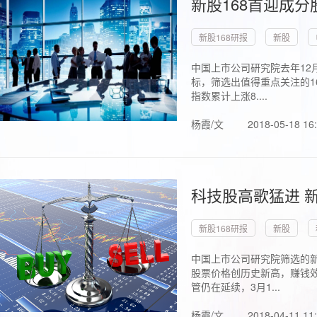
新股168首迎成分
新股168研报
新股
中国上市公司研究院去年12
标，筛选出值得重点关注的1
指数累计上涨8....
杨霞/文
2018-05-18 16
科技股高歌猛进 新
新股168研报
新股
中国上市公司研究院筛选的新
股票价格创历史新高，赚钱效
管仍在延续，3月1...
杨霞/文
2018-04-11 11