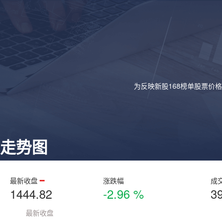
为反映新股168榜单股票价
走势图
最新收盘
涨跌幅
成
1444.82
-2.96 %
3