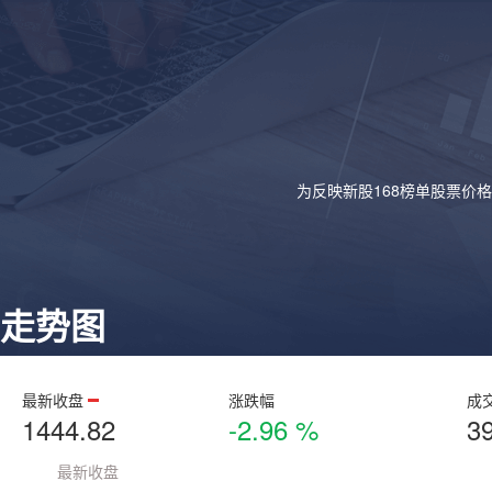
为反映新股168榜单股票价
走势图
最新收盘
涨跌幅
成
1444.82
-2.96 %
3