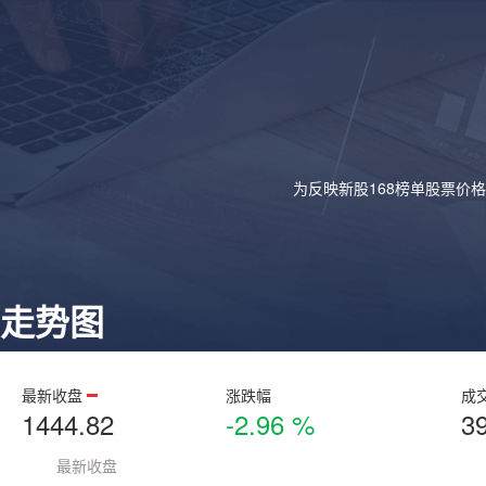
为反映新股168榜单股票价
走势图
最新收盘
涨跌幅
成
1444.82
-2.96 %
3