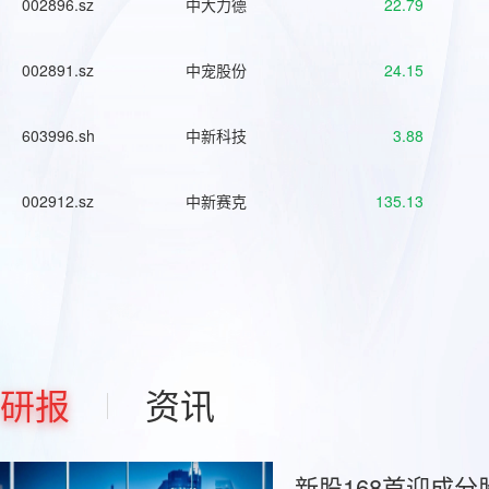
002896.sz
中大力德
22.79
002891.sz
中宠股份
24.15
603996.sh
中新科技
3.88
002912.sz
中新赛克
135.13
研报
资讯
新股168首迎成分