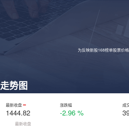
为反映新股168榜单股票价
走势图
最新收盘
涨跌幅
成
1444.82
-2.96 %
3