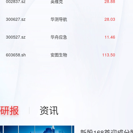
002837.sz
英维克
28.88
300627.sz
华测导航
28.03
300527.sz
华舟应急
11.46
603658.sh
安图生物
113.50
研报
资讯
新股168首迎成分