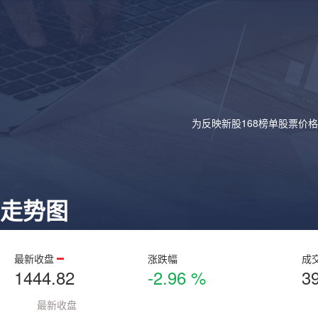
为反映新股168榜单股票价
走势图
最新收盘
涨跌幅
成
1444.82
-2.96 %
3