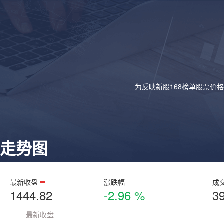
为反映新股168榜单股票价
走势图
最新收盘
涨跌幅
成
1444.82
-2.96 %
3