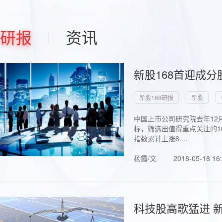
研报
资讯
新股168首迎成分
新股168研报
新股
中国上市公司研究院去年12
标，筛选出值得重点关注的1
指数累计上涨8....
杨霞/文
2018-05-18 16
科技股高歌猛进 新