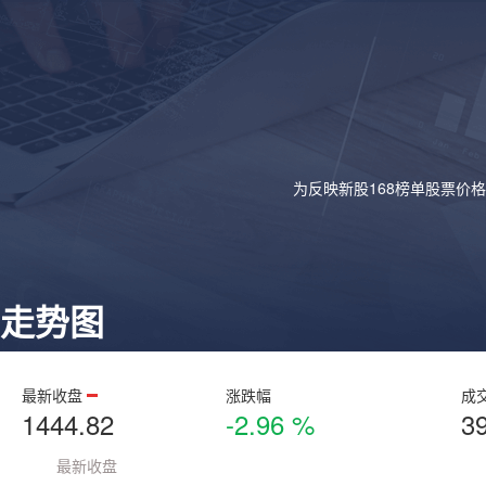
为反映新股168榜单股票价
走势图
最新收盘
涨跌幅
成
1444.82
-2.96 %
3