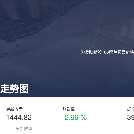
为反映新股168榜单股票价
走势图
最新收盘
涨跌幅
成
1444.82
-2.96 %
3