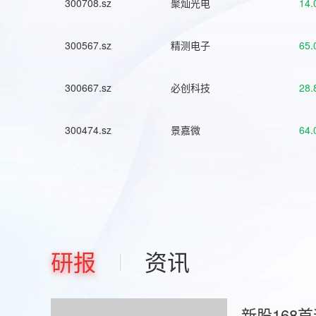
300708.sz
聚灿光电
14.
300567.sz
精测电子
65.
300667.sz
必创科技
28.
300474.sz
景嘉微
64.
研报
资讯
新股168