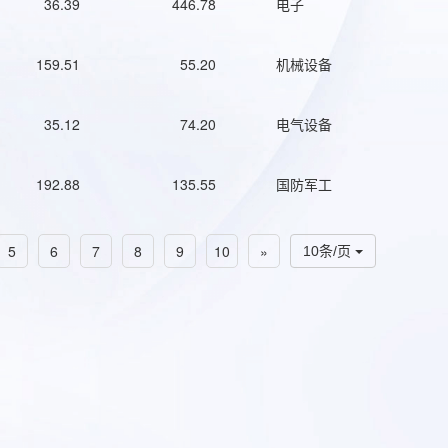
36.39
446.78
电子
159.51
55.20
机械设备
35.12
74.20
电气设备
192.88
135.55
国防军工
5
6
7
8
9
10
»
10条/页