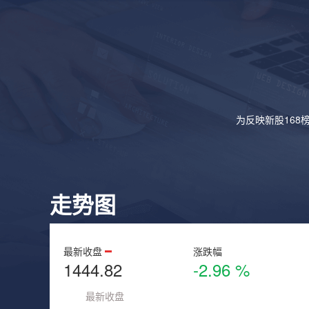
为反映新股168
走势图
最新收盘
涨跌幅
1444.82
-2.96 %