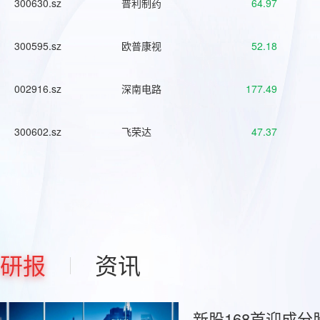
300630.sz
普利制药
64.97
300595.sz
欧普康视
52.18
002916.sz
深南电路
177.49
300602.sz
飞荣达
47.37
研报
资讯
新股168首迎成分