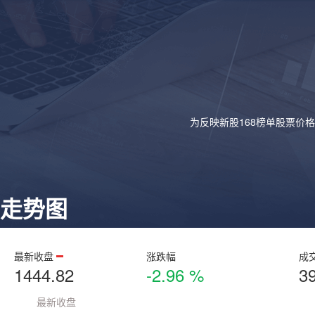
为反映新股168榜单股票价
走势图
最新收盘
涨跌幅
成
1444.82
-2.96 %
3