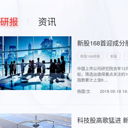
研报
资讯
新股168首迎成分
新股168研报
新股
中国上市公司研究院去年12
标，筛选出值得重点关注的1
指数累计上涨8....
杨霞/文
2018-05-18 16
科技股高歌猛进 新