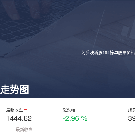
为反映新股168榜单股票价
走势图
最新收盘
涨跌幅
成
1444.82
-2.96 %
3