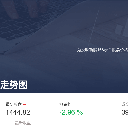
为反映新股168榜单股票价
走势图
最新收盘
涨跌幅
成
1444.82
-2.96 %
3