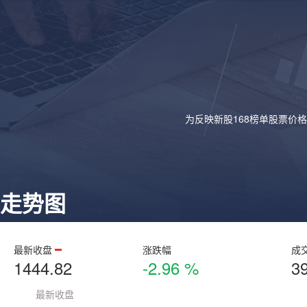
为反映新股168榜单股票价
走势图
最新收盘
涨跌幅
成
1444.82
-2.96 %
3