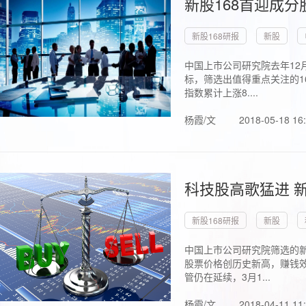
新股168首迎成分
新股168研报
新股
中国上市公司研究院去年12
标，筛选出值得重点关注的1
指数累计上涨8....
杨霞/文
2018-05-18 16
科技股高歌猛进 新
新股168研报
新股
中国上市公司研究院筛选的新
股票价格创历史新高，赚钱效
管仍在延续，3月1...
杨霞/文
2018-04-11 11