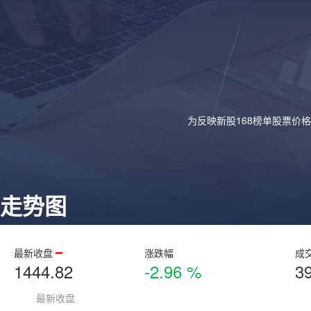
为反映新股168榜单股票价
走势图
最新收盘
涨跌幅
成
1444.82
-2.96 %
3