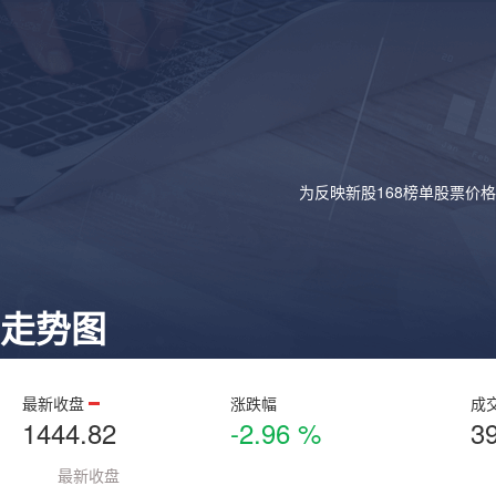
为反映新股168榜单股票价
走势图
最新收盘
涨跌幅
成
1444.82
-2.96 %
3