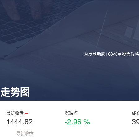
为反映新股168榜单股票价
走势图
最新收盘
涨跌幅
成
1444.82
-2.96 %
3