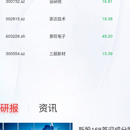
300732.sz
设研院
16.81
002815.sz
崇达技术
18.38
603228.sh
景旺电子
49.20
300554.sz
三超新材
15.39
研报
资讯
新股168首迎成分