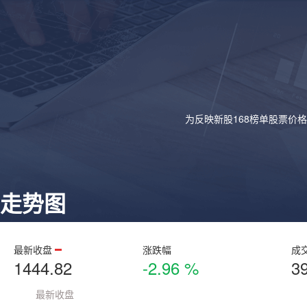
为反映新股168榜单股票价
走势图
最新收盘
涨跌幅
成
1444.82
-2.96 %
3