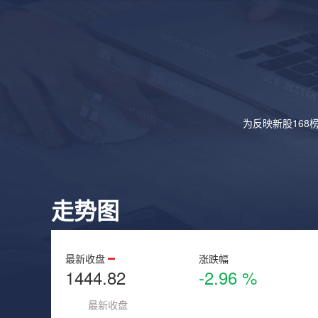
为反映新股168
走势图
最新收盘
涨跌幅
1444.82
-2.96 %