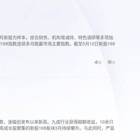
过3个月新股为样本，综合财务、机构增减持、特色调研等多项指
68指数连续多月跑赢市场主要指数。截至5月12日新股168
0
0
股指数，涨幅创发布以来新高。九成行业获得超额收益，10余只
高成长股聚集的新股168板块3月持续攀升。与此同时，严监