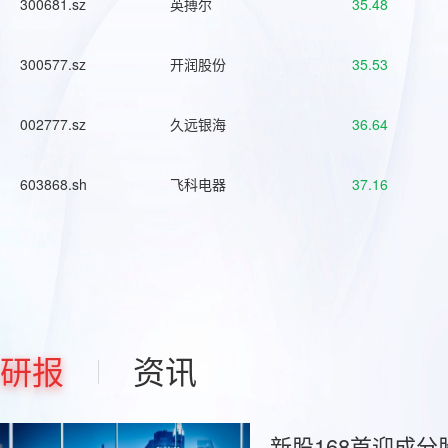
300681.sz
英搏尔
35.48
300577.sz
开润股份
35.53
002777.sz
久远银海
36.64
603868.sh
飞科电器
37.16
研报
资讯
新股168首迎成分