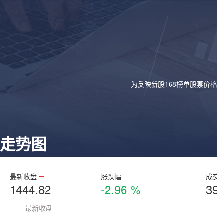
为反映新股168榜单股票价
走势图
最新收盘
涨跌幅
成
1444.82
-2.96 %
3