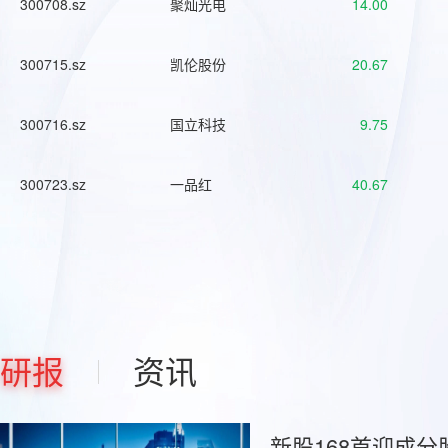
300708.sz
聚灿光电
14.00
300715.sz
凯伦股份
20.67
300716.sz
国立科技
9.75
300723.sz
一品红
40.67
研报
资讯
新股168首迎成分