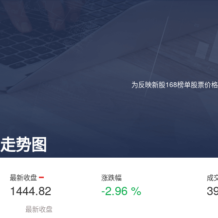
为反映新股168榜单股票价
走势图
最新收盘
涨跌幅
成
1444.82
-2.96 %
3