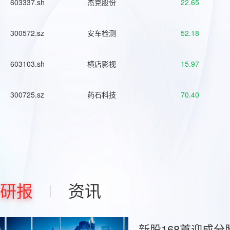
603337.sh
杰克股份
22.65
300572.sz
安车检测
52.18
603103.sh
横店影视
15.97
300725.sz
药石科技
70.40
研报
资讯
新股168首迎成分