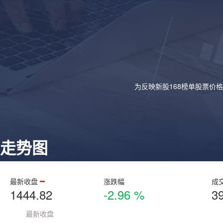
为反映新股168榜单股票价
走势图
最新收盘
涨跌幅
成
1444.82
-2.96 %
3