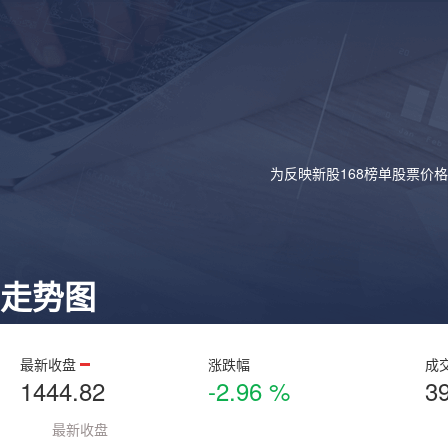
为反映新股168榜单股票价
走势图
最新收盘
涨跌幅
成
1444.82
-2.96 %
3