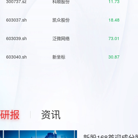
300737.sz
科顺股份
11.73
603037.sh
凯众股份
18.48
603039.sh
泛微网络
73.01
603040.sh
新坐标
30.87
研报
资讯
新股168首迎成分