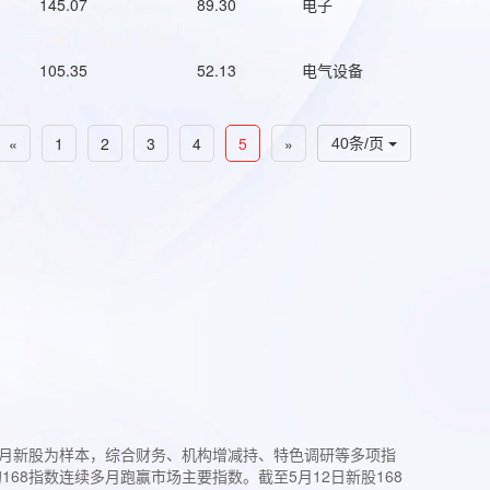
145.07
89.30
电子
105.35
52.13
电气设备
«
1
2
3
4
5
»
40条/页
过3个月新股为样本，综合财务、机构增减持、特色调研等多项指
68指数连续多月跑赢市场主要指数。截至5月12日新股168