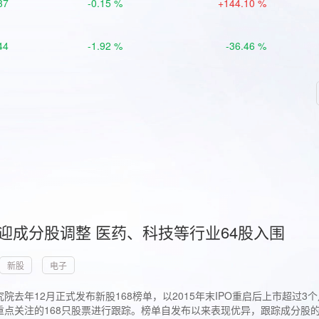
37
-0.15 %
+144.10 %
44
-1.92 %
-36.46 %
首迎成分股调整 医药、科技等行业64股入围
新股
电子
院去年12月正式发布新股168榜单，以2015年末IPO重启后上市超
点关注的168只股票进行跟踪。榜单自发布以来表现优异，跟踪成分股的1