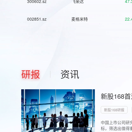
300602.sz
飞荣达
47.
002851.sz
麦格米特
22.
研报
资讯
新股168
新股168研报
中国上市公司研究
标，筛选出值得重