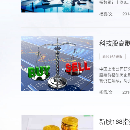
指数累计上涨8...
杨霞/文
201
科技股高歌
新股168研报
中国上市公司研究
股票价格创历史新
管仍在延续，3月1.
杨霞/文
201
新股168