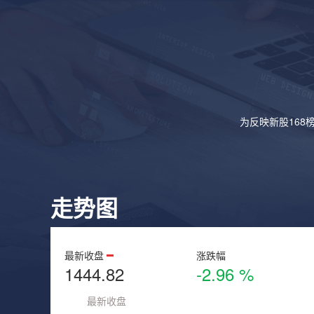
为反映新股168
走势图
最新收盘
涨跌幅
1444.82
-2.96 %