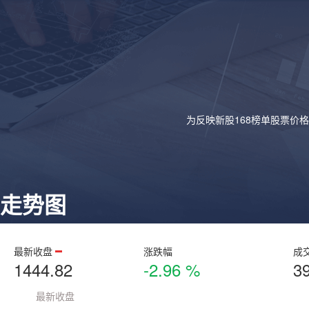
为反映新股168榜单股票价
走势图
最新收盘
涨跌幅
成
1444.82
-2.96 %
3