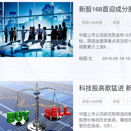
新股168首迎成分
新股168研报
新股
中国上市公司研究院去年12
标，筛选出值得重点关注的1
指数累计上涨8....
杨霞/文
2018-05-18 16
科技股高歌猛进 新
新股168研报
新股
中国上市公司研究院筛选的新
股票价格创历史新高，赚钱效
管仍在延续，3月1...