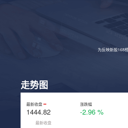
为反映新股168
走势图
最新收盘
涨跌幅
1444.82
-2.96 %