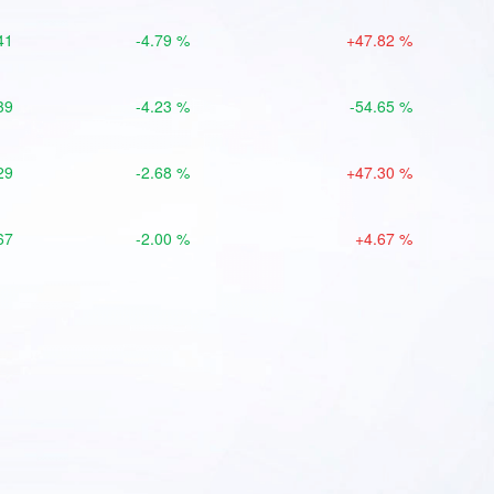
41
-4.79 %
+47.82 %
39
-4.23 %
-54.65 %
29
-2.68 %
+47.30 %
67
-2.00 %
+4.67 %