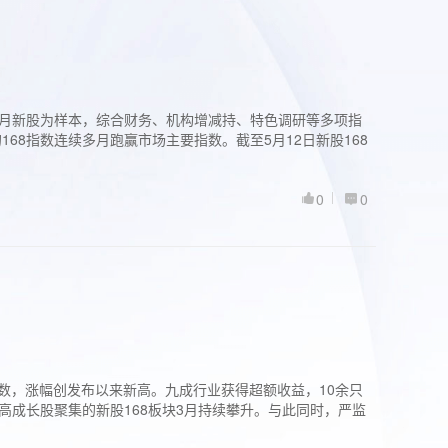
过3个月新股为样本，综合财务、机构增减持、特色调研等多项指
68指数连续多月跑赢市场主要指数。截至5月12日新股168
0
0
股指数，涨幅创发布以来新高。九成行业获得超额收益，10余只
高成长股聚集的新股168板块3月持续攀升。与此同时，严监