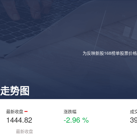
为反映新股168榜单股票价
走势图
最新收盘
涨跌幅
成
1444.82
-2.96 %
3