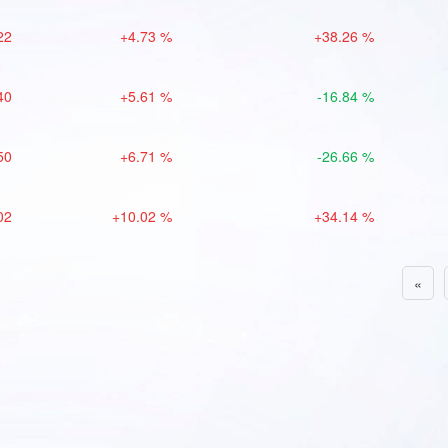
22
+4.73 %
+38.26 %
40
+5.61 %
-16.84 %
50
+6.71 %
-26.66 %
02
+10.02 %
+34.14 %
«