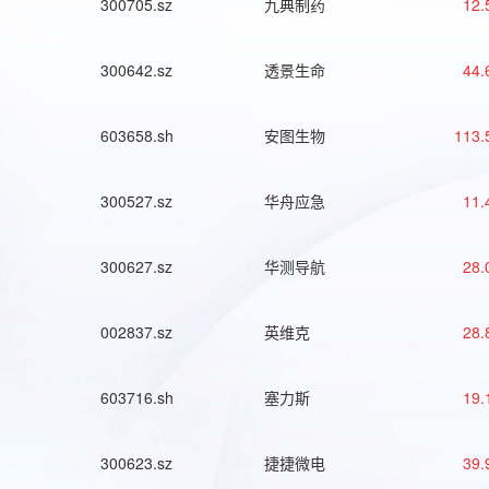
300705.sz
九典制药
12.
300642.sz
透景生命
44.
603658.sh
安图生物
113.
300527.sz
华舟应急
11.
300627.sz
华测导航
28.
002837.sz
英维克
28.
603716.sh
塞力斯
19.
300623.sz
捷捷微电
39.