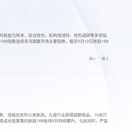
过3个月新股为样本，综合财务、机构增减持、特色调研等多项指
68指数连续多月跑赢市场主要指数。截至5月12日新股168
0
0
股指数，涨幅创发布以来新高。九成行业获得超额收益，10余只
高成长股聚集的新股168板块3月持续攀升。与此同时，严监