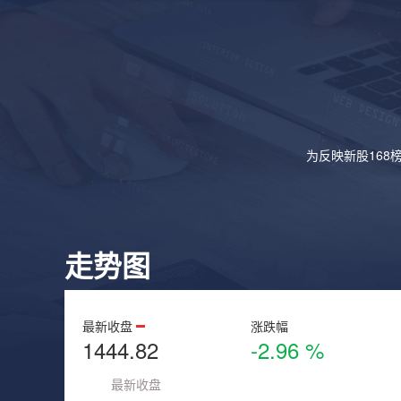
为反映新股168
走势图
最新收盘
涨跌幅
1444.82
-2.96 %