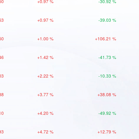
50
+0.97 %
-30.92 %
63
+0.97 %
-39.03 %
50
+1.00 %
+106.21 %
46
+1.42 %
-41.73 %
03
+2.22 %
-10.33 %
88
+3.77 %
+38.08 %
10
+4.20 %
-49.92 %
93
+4.72 %
+12.79 %