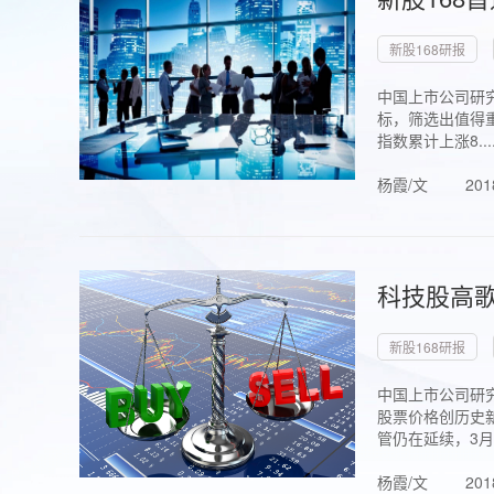
新股168研报
中国上市公司研究
标，筛选出值得重
指数累计上涨8...
杨霞/文
201
科技股高歌
新股168研报
中国上市公司研究
股票价格创历史新
管仍在延续，3月1.
杨霞/文
201