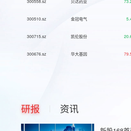
300558.sz
贝达药业
73.
300510.sz
金冠电气
5.
300715.sz
凯伦股份
20.
300676.sz
华大基因
79.
研报
资讯
新股168