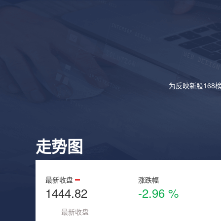
为反映新股168
走势图
最新收盘
涨跌幅
1444.82
-2.96 %