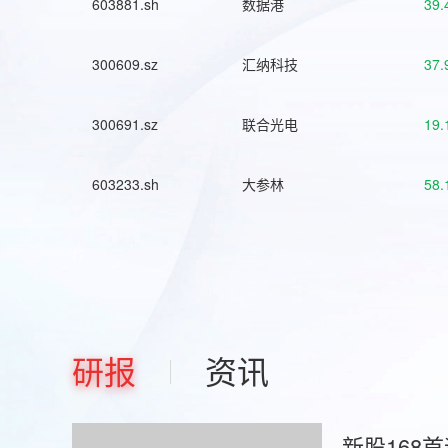
603881.sh
数据港
39.
300609.sz
汇纳科技
37.
300691.sz
联合光电
19.
603233.sh
大参林
58.
研报
资讯
新股168