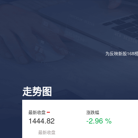
为反映新股168
走势图
最新收盘
涨跌幅
1444.82
-2.96 %