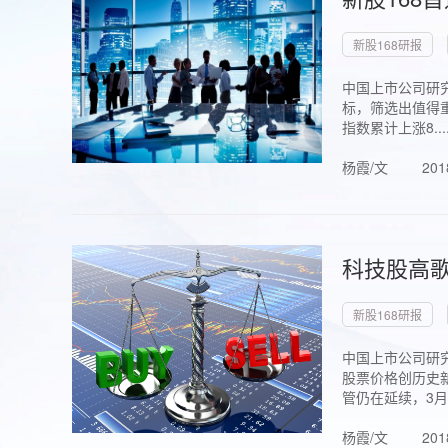
新股168研报
中国上市公司研究
标，筛选出值得重
指数累计上涨8...
杨霞/文
201
科技股高歌
新股168研报
中国上市公司研究
股票价格创历史新
管仍在延续，3月1.
杨霞/文
201