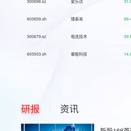
300696.sz
爱乐达
31.
603659.sh
璞泰来
89.
300679.sz
电连技术
39.
603933.sh
睿能科技
14.
研报
资讯
新股168