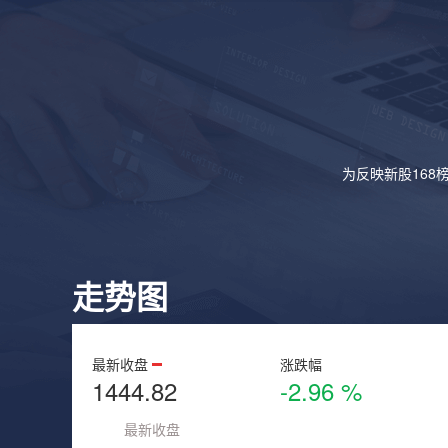
为反映新股168
走势图
最新收盘
涨跌幅
1444.82
-2.96 %