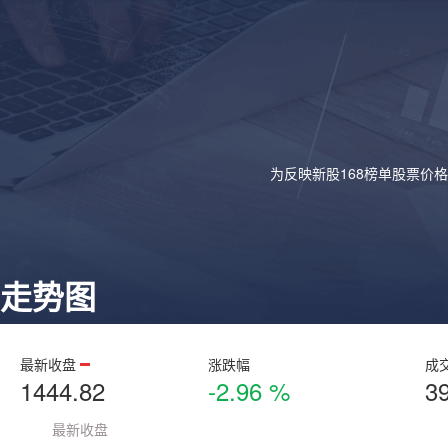
为反映新股168榜单股票价
走势图
最新收盘
涨跌幅
成
1444.82
-2.96 %
3