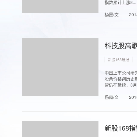
指数累计上涨8...
杨霞/文
201
科技股高歌
新股168研报
中国上市公司研究
股票价格创历史新
管仍在延续，3月1.
杨霞/文
201
新股168