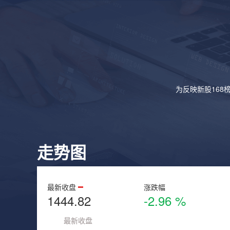
为反映新股168
走势图
最新收盘
涨跌幅
1444.82
-2.96 %