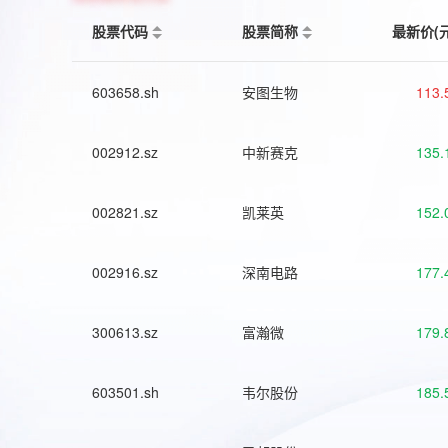
股票代码
股票简称
最新价(
603658.sh
安图生物
113.
002912.sz
中新赛克
135.
002821.sz
凯莱英
152.
002916.sz
深南电路
177.
300613.sz
富瀚微
179.
603501.sh
韦尔股份
185.