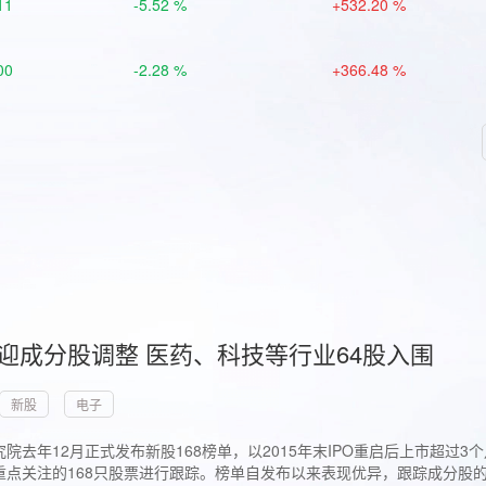
11
-5.52 %
+532.20 %
00
-2.28 %
+366.48 %
首迎成分股调整 医药、科技等行业64股入围
新股
电子
院去年12月正式发布新股168榜单，以2015年末IPO重启后上市超
点关注的168只股票进行跟踪。榜单自发布以来表现优异，跟踪成分股的1