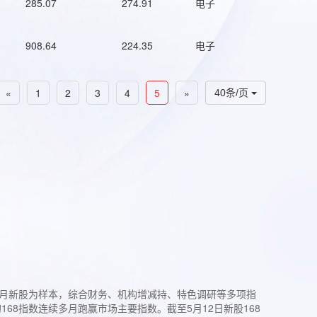
285.07
274.91
电子
908.64
224.35
电子
«
1
2
3
4
5
»
40条/页
过3个月新股为样本，综合财务、机构增减持、特色调研等多项指
68指数连续多月跑赢市场主要指数。截至5月12日新股168