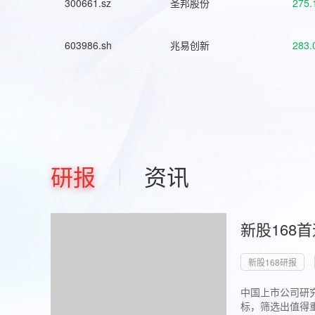
300661.sz
圣邦股份
275.
603986.sh
兆易创新
283.
研报
资讯
新股168
新股168研报
中国上市公司研究
标，筛选出值得重