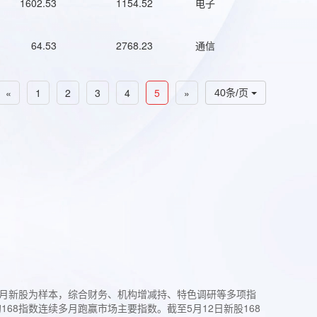
1602.53
1154.52
电子
64.53
2768.23
通信
«
1
2
3
4
5
»
40条/页
过3个月新股为样本，综合财务、机构增减持、特色调研等多项指
68指数连续多月跑赢市场主要指数。截至5月12日新股168