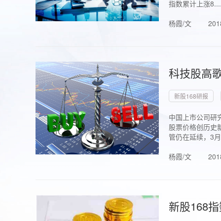
指数累计上涨8...
杨霞/文
201
科技股高歌
新股168研报
中国上市公司研究
股票价格创历史新
管仍在延续，3月1.
杨霞/文
201
新股168