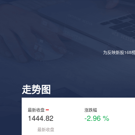
为反映新股168
走势图
最新收盘
涨跌幅
1444.82
-2.96 %