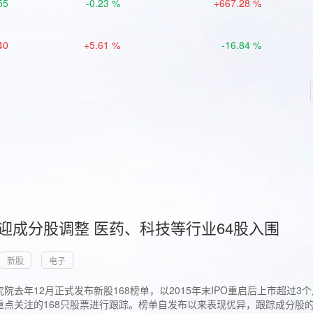
55
-0.23 %
+667.28 %
40
+5.61 %
-16.84 %
首迎成分股调整 医药、科技等行业64股入围
新股
电子
院去年12月正式发布新股168榜单，以2015年末IPO重启后上市超
点关注的168只股票进行跟踪。榜单自发布以来表现优异，跟踪成分股的1