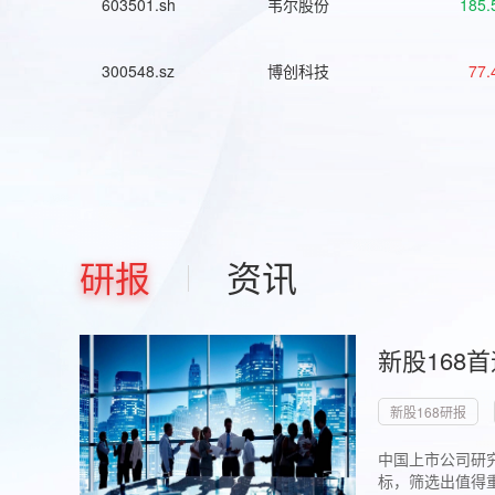
603501.sh
韦尔股份
185.
300548.sz
博创科技
77.
研报
资讯
新股168
新股168研报
中国上市公司研究
标，筛选出值得重